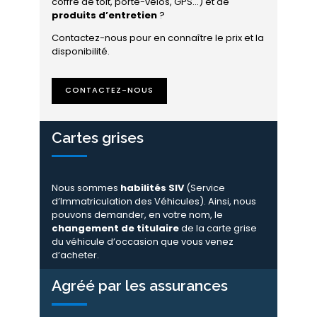
coffre de toit, porte-vélos, GPS…) et de
produits d’entretien
?
Contactez-nous pour en connaître le prix et la
disponibilité.
CONTACTEZ-NOUS
Cartes grises
Nous sommes
habilités SIV
(Service
d’Immatriculation des Véhicules). Ainsi, nous
pouvons demander, en votre nom, le
changement de titulaire
de la carte grise
du véhicule d’occasion que vous venez
d’acheter.
Agréé par les assurances