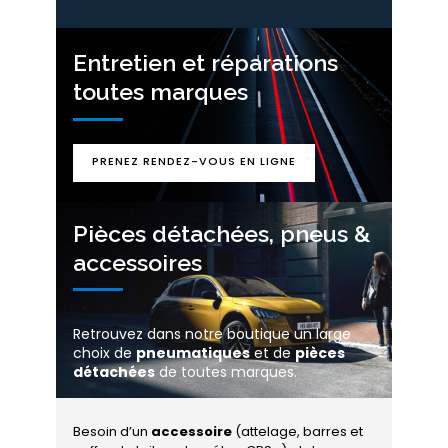
Entretien et réparations
toutes marques
PRENEZ RENDEZ-VOUS EN LIGNE
Pièces détachées, pneus &
accessoires
Retrouvez dans notre boutique un large
choix de
pneumatiques
et de
pièces
détachées
de toutes marques.
Besoin d’un
accessoire
(attelage, barres et